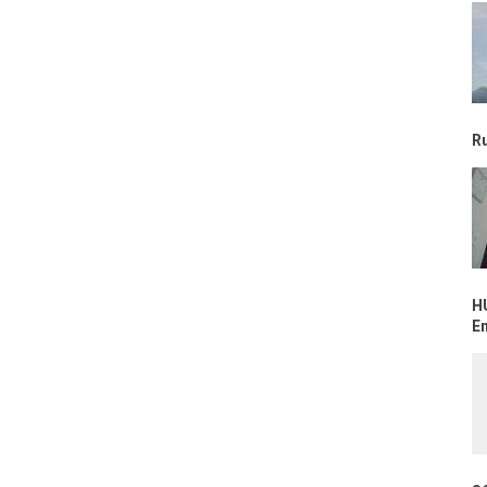
R
H
E