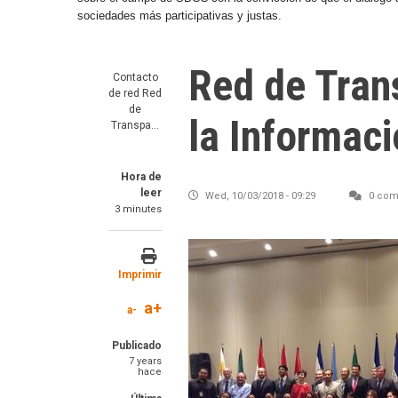
sociedades más participativas y justas.
Red de Tran
Contacto
de red
Red
de
la Informac
Transpa…
Hora de
leer
Wed, 10/03/2018 - 09:29
0 com
3 minutes
Imprimir
a+
a-
Publicado
7 years
hace