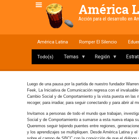
Pasar
América L
al
contenido
Acción para el desarrollo en 
principal
América Latina
Romper El Silencio
Edue
Temas
Región
Estra
Todo(s)
Luego de una pausa por la partida de nuestro fundador Warren
Feek, La Iniciativa de Comunicación regresa con el invaluabl
Cambio Social y de Comportamiento y la vista puesta en las
recoger, para irradiar, para seguir conectando y para abrir al 
Invitamos a personas de todo el mundo que trabajan, investig
Social y de Comportamiento a sumarse a esta nueva etapa s
Queremos seguir tejiendo puentes entre regiones, generaciones 
y los aprendizajes se multipliquen. Desde América Latina y e
sobre el campo de SBCC con la convicción de que el diálogo abi