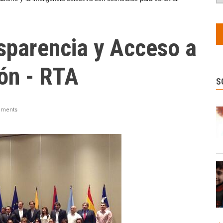
sparencia y Acceso a
ión - RTA
S
ments