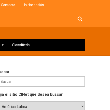
Contacto
Iniciar sesión
facebook
twitter
linkedin
instagram
Classifieds
uscar
lija el sitio CINet que desea buscar