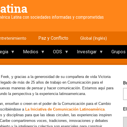
atina
América Latina con sociedades informadas y comprometidas
Paz y Conflicto
ntretenimiento
Global (Inglés)
tegia
Medios
ODS
Investigar
Grupos
 Feek, y gracias a la generosidad de su compañera de vida Victoria
e legado de más de 25 años de trabajo en Comunicación para el
B
 nuevas maneras de pensar y hacer comunicación. Estamos aquí para
mundo la perspectiva y la experiencia latinoamericana.
an, enseñan o creen en el poder de la Comunicación para el Cambio
E
uscribiéndose a
La Iniciativa de Comunicación Latinoamérica
.
y disciplinas para que las ideas circulen, las experiencias inspiren
l Caribe compartiremos voces, tradiciones, innovaciones y debates
erto y la inteligencia colectiva son esenciales para construir